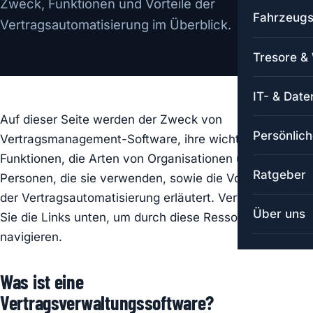
Zweck, Funktionen und Vorteile der
Fahrzeugs
Vertragsautomatisierung im Überblick.
Tresore &
IT- & Date
Auf dieser Seite werden der Zweck von
Persönlich
Vertragsmanagement-Software, ihre wichtigsten
Funktionen, die Arten von Organisationen und
Ratgeber
Personen, die sie verwenden, sowie die Vorteile
der Vertragsautomatisierung erläutert. Verwenden
Über uns
Sie die Links unten, um durch diese Ressource zu
navigieren.
Was ist eine
Vertragsverwaltungssoftware?