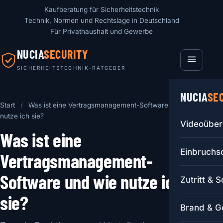
Kaufberatung für Sicherheitstechnik
Technik, Normen und Rechtslage in Deutschland
Für Privathaushalt und Gewerbe
NUCIA
SECURITY
SICHERHEITSTECHNIK-RATGEBER
NUCIA
SE
Start
/
Was ist eine Vertragsmanagement-Software und wie
nutze ich sie?
Videoübe
Was ist eine
Einbruchs
Vertragsmanagement-
Software und wie nutze ich
Zutritt & 
sie?
Brand & G